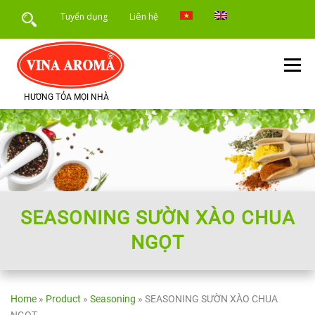
Skip
Tuyển dụng
Liên hệ
to
content
Menu
HƯƠNG TỎA MỌI NHÀ
TRANG CHỦ
GIỚI THIỆU
SẢN PHẨM
DỊCH VỤ
ỨNG DỤNG SẢN PHẨM
TIN TỨC
SEASONING SƯỜN XÀO CHUA
NGỌT
Home
»
Product
»
Seasoning
»
SEASONING SƯỜN XÀO CHUA