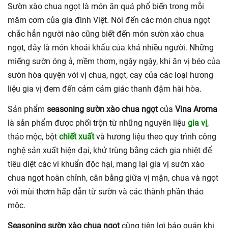
Sườn xào chua ngọt là món ăn quá phổ biến trong mỗi
mâm cơm của gia đình Việt. Nói đến các món chua ngọt
chắc hẳn người nào cũng biết đến món sườn xào chua
ngọt, đây là món khoái khẩu của khá nhiều người. Những
miếng sườn óng ả, mềm thơm, ngậy ngậy, khi ăn vị béo của
sườn hòa quyện với vị chua, ngọt, cay của các loại hương
liệu gia vị đem đến cảm cảm giác thanh đậm hài hòa.
Sản phẩm
seasoning sườn xào chua ngọt
của
Vina Aroma
là sản phẩm được phối trộn từ những nguyên liệu
gia vị
,
thảo mộc, bột
chiết xuất
và hương liệu theo quy trình công
nghệ sản xuất hiện đại, khử trùng bằng cách gia nhiệt để
tiêu diệt các vi khuẩn độc hại, mang lại gia vị sườn xào
chua ngọt hoàn chỉnh, cân bằng giữa vị mặn, chua và ngọt
với mùi thơm hấp dẫn từ sườn và các thành phần thảo
mộc.
Seasoning sườn xào chua ngọt
cũng tiện lợi bảo quản khi