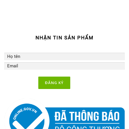
o
r
e
k
a
m
NHẬN TIN SẢN PHẨM