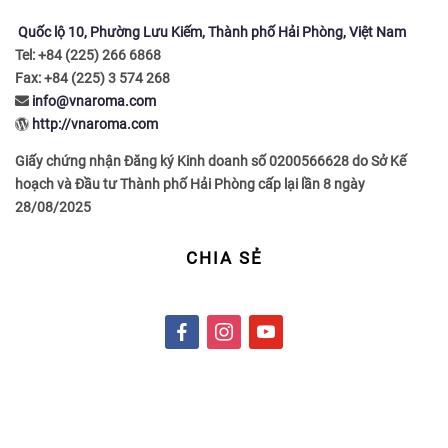
Quốc lộ 10, Phường Lưu Kiếm, Thành phố Hải Phòng, Việt Nam
Tel: +84 (225) 266 6868
Fax: +84 (225) 3 574 268
info@vnaroma.com
http://vnaroma.com
Giấy chứng nhận Đăng ký Kinh doanh số 0200566628 do Sở Kế
hoạch và Đầu tư Thành phố Hải Phòng cấp lại lần 8 ngày
28/08/2025
CHIA SẺ
f
i
y
a
n
o
c
s
u
e
t
t
b
a
u
o
g
b