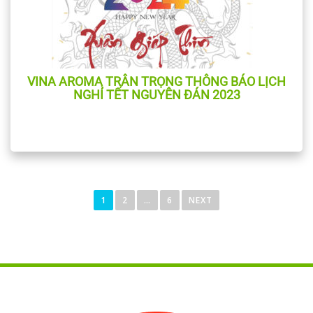
VINA AROMA TRÂN TRỌNG THÔNG BÁO LỊCH
NGHỈ TẾT NGUYÊN ĐÁN 2023
P
o
1
2
…
6
NEXT
s
t
s
n
a
v