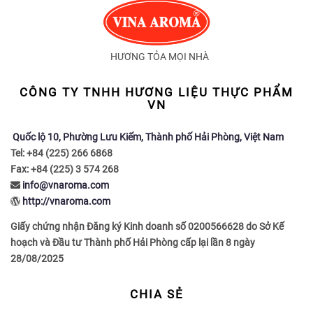
i
g
a
HƯƠNG TỎA MỌI NHÀ
t
i
CÔNG TY TNHH HƯƠNG LIỆU THỰC PHẨM
o
VN
n
Quốc lộ 10, Phường Lưu Kiếm, Thành phố Hải Phòng, Việt Nam
Tel: +84 (225) 266 6868
Fax: +84 (225) 3 574 268
info@vnaroma.com
http://vnaroma.com
Giấy chứng nhận Đăng ký Kinh doanh số 0200566628 do Sở Kế
hoạch và Đầu tư Thành phố Hải Phòng cấp lại lần 8 ngày
28/08/2025
CHIA SẺ