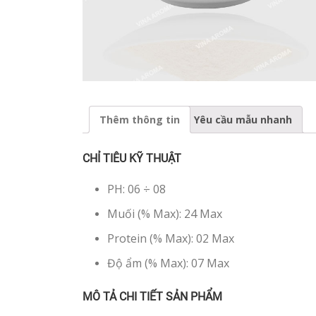
Thêm thông tin
Yêu cầu mẫu nhanh
CHỈ TIÊU KỸ THUẬT
PH: 06 ÷ 08
Muối (% Max): 24 Max
Protein (% Max): 02 Max
Độ ẩm (% Max): 07 Max
MÔ TẢ CHI TIẾT SẢN PHẨM