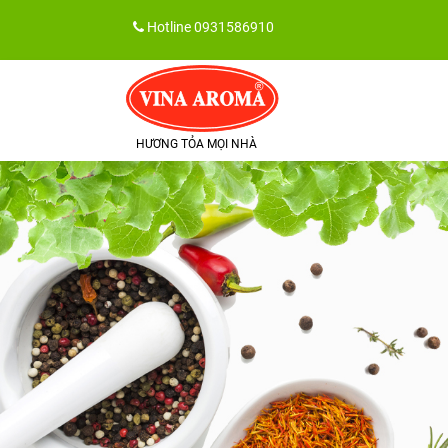
Skip
Hotline
0931586910
to
content
HƯƠNG TỎA MỌI NHÀ