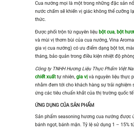
Cua nướng mọi là một trong những đặc sản nổi
nước chấm sẽ khiến vị giác không thể cưỡng l
thức.
Được phối trộn từ nguyên liệu
bột cua
,
bột hươ
và mùi vị thơm bùi của cua nướng, Vina Arom
gia vị cua nướng) có ưu điểm dạng bột tơi, m
tháng, bảo quản trong điều kiện nhiệt độ phòng
Công ty TNHH Hương Liệu Thực Phẩm Việt N
chiết xuất
tự nhiên,
gia vị
và nguyên liệu thực p
nhằm đem tới cho khách hàng sự trải nghiệm 
ứng các tiêu chuẩn khắt của thị trường quốc tế
ỨNG DỤNG CỦA SẢN PHẨM
Sản phẩm seasoning hương cua nướng được ứng d
bánh ngọt, bánh mặn. Tỷ lệ sử dụng 1 – 15% t