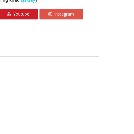
ning khác
tại đây
)
Youtube
Instagram