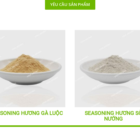
YÊU CẦU SẢN PHẨM
SONING HƯƠNG GÀ LUỘC
SEASONING HƯƠNG S
NƯỚNG