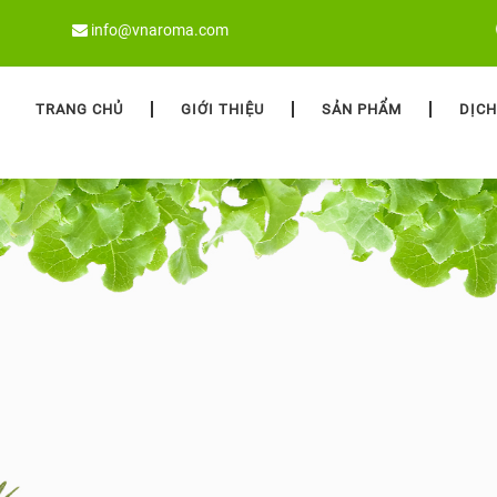
info@vnaroma.com
TRANG CHỦ
GIỚI THIỆU
SẢN PHẨM
DỊCH