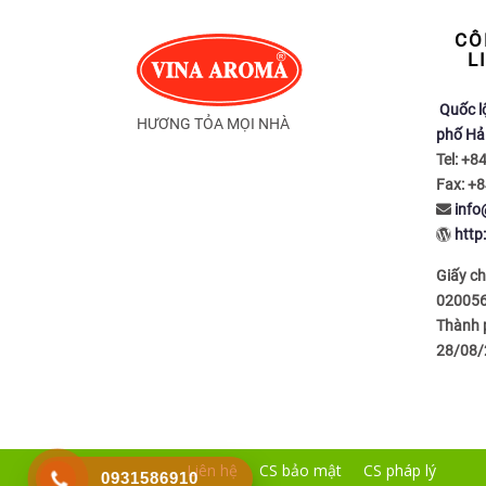
CÔ
L
Quốc l
HƯƠNG TỎA MỌI NHÀ
phố Hả
Tel: +8
Fax: +8
inf
http
Giấy c
020056
Thành p
28/08/
Liên hệ
CS bảo mật
CS pháp lý
0931586910