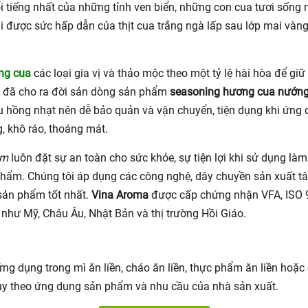
 tiếng nhất của những tỉnh ven biển, những con cua tươi sống 
ại được sức hấp dẫn của thịt cua trắng ngà lấp sau lớp mai và
ng cua
các loại gia vị và thảo mộc theo một tỷ lệ hài hòa để giữ 
a đã cho ra đời sản dòng sản phẩm
seasoning hương cua nướn
àu hồng nhạt
nên dễ bảo quản và vận chuyển, tiện dụng khi ứng 
, khô ráo, thoáng mát.
am
luôn đặt sự an toàn cho sức khỏe, sự tiện lợi khi sử dụng làm
hẩm. Chúng tôi áp dụng các công nghệ, dây chuyền sản xuất tân
sản phẩm tốt nhất.
Vina Aroma
được cấp chứng nhận VFA, ISO
 như Mỹ, Châu Âu, Nhật Bản và thị trường Hồi Giáo.
ụng trong mì ăn liền, cháo ăn liền, thực phẩm ăn liền hoặc có
ùy theo ứng dụng sản phẩm và nhu cầu của nhà sản xuất.