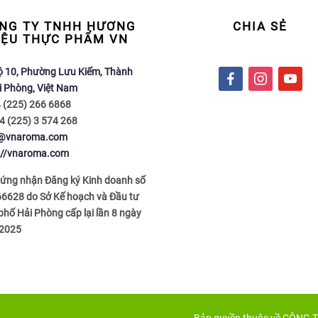
NG TY TNHH HƯƠNG
CHIA SẺ
IỆU THỰC PHẨM VN
ộ 10, Phường Lưu Kiếm, Thành
f
i
y
i Phòng, Việt Nam
a
n
o
4 (225) 266 6868
c
s
u
4 (225) 3 574 268
e
t
t
o@vnaroma.com
b
a
u
://vnaroma.com
o
g
b
o
r
e
hứng nhận Đăng ký Kinh doanh số
k
a
6628 do Sở Kế hoạch và Đầu tư
m
hố Hải Phòng cấp lại lần 8 ngày
2025
Bản quyền thuộc về CÔNG