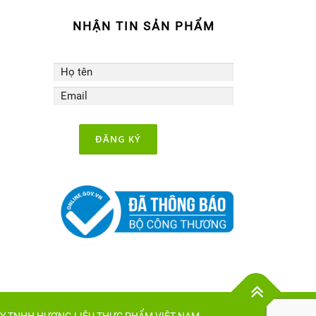
NHẬN TIN SẢN PHẨM
 TY TNHH HƯƠNG LIỆU THỰC PHẨM VIỆT NAM