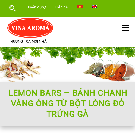
Skip
Tuyển dụng
Liên hệ
to
content
Menu
HƯƠNG TỎA MỌI NHÀ
TRANG CHỦ
GIỚI THIỆU
SẢN PHẨM
DỊCH VỤ
ỨNG DỤNG SẢN PHẨM
TIN TỨC
LEMON BARS – BÁNH CHANH
VÀNG ÓNG TỪ BỘT LÒNG ĐỎ
TRỨNG GÀ