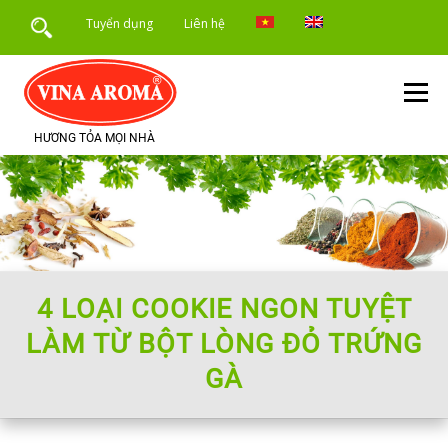
Skip
Tuyển dụng
Liên hệ
to
content
Menu
HƯƠNG TỎA MỌI NHÀ
TRANG CHỦ
GIỚI THIỆU
SẢN PHẨM
DỊCH VỤ
ỨNG DỤNG SẢN PHẨM
TIN TỨC
4 LOẠI COOKIE NGON TUYỆT
LÀM TỪ BỘT LÒNG ĐỎ TRỨNG
GÀ