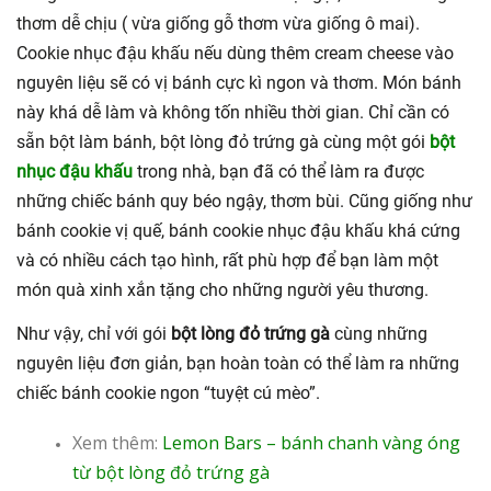
thơm dễ chịu ( vừa giống gỗ thơm vừa giống ô mai).
Cookie nhục đậu khấu nếu dùng thêm cream cheese vào
nguyên liệu sẽ có vị bánh cực kì ngon và thơm. Món bánh
này khá dễ làm và không tốn nhiều thời gian. Chỉ cần có
sẵn bột làm bánh, bột lòng đỏ trứng gà cùng một gói
bột
nhục đậu khấu
trong nhà, bạn đã có thể làm ra được
những chiếc bánh quy béo ngậy, thơm bùi. Cũng giống như
bánh cookie vị quế, bánh cookie nhục đậu khấu khá cứng
và có nhiều cách tạo hình, rất phù hợp để bạn làm một
món quà xinh xắn tặng cho những người yêu thương.
Như vậy, chỉ với gói
bột lòng đỏ trứng gà
cùng những
nguyên liệu đơn giản, bạn hoàn toàn có thể làm ra những
chiếc bánh cookie ngon “tuyệt cú mèo”.
Xem thêm:
Lemon Bars – bánh chanh vàng óng
từ bột lòng đỏ trứng gà