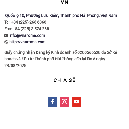
VN
Quốc lộ 10, Phường Lưu Kiếm, Thành phố Hải Phòng, Việt Nam
Tel: +84 (225) 266 6868
Fax: +84 (225) 3 574 268
info@vnaroma.com
http://vnaroma.com
Giấy chứng nhận Đăng ký Kinh doanh số 0200566628 do Sở Kế
hoạch và Đầu tư Thành phố Hải Phòng cấp lại lần 8 ngày
28/08/2025
CHIA SẺ
f
i
y
a
n
o
c
s
u
e
t
t
b
a
u