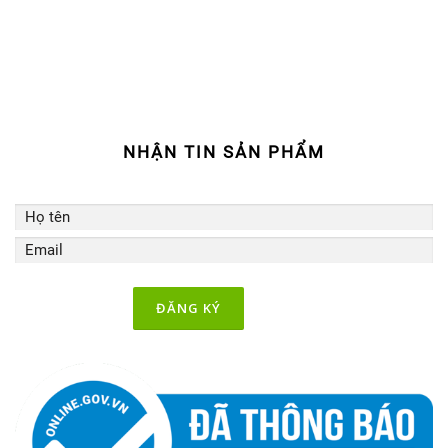
o
g
b
o
r
e
k
a
m
NHẬN TIN SẢN PHẨM