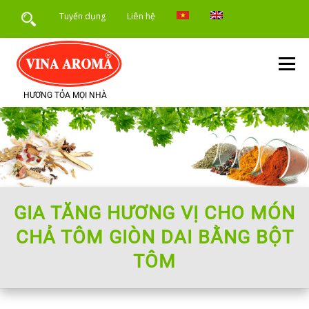
Skip
Tuyển dụng
Liên hệ
to
content
Menu
HƯƠNG TỎA MỌI NHÀ
TRANG CHỦ
GIỚI THIỆU
SẢN PHẨM
DỊCH VỤ
ỨNG DỤNG SẢN PHẨM
TIN TỨC
GIA TĂNG HƯƠNG VỊ CHO MÓN
CHẢ TÔM GIÒN DAI BẰNG BỘT
TÔM