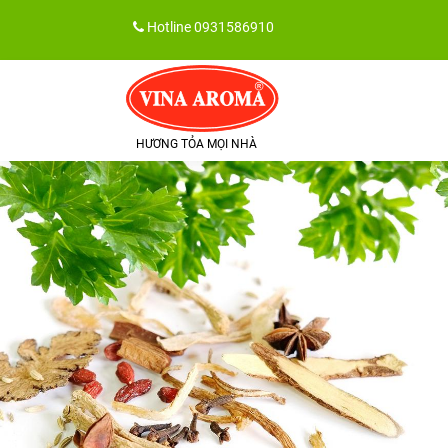
Skip
Hotline
0931586910
to
content
HƯƠNG TỎA MỌI NHÀ