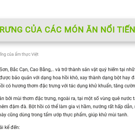
C TRƯNG CỦA CÁC MÓN ĂN NỔI TIẾ
iếng của ẩm thực Việt
Sơn, Bắc Cạn, Cao Bằng,.. và trở thành sản vật quý hiếm tại nhữ
 được bảo quản với dạng hoa hồi khô, xay thành dạng bột hay đ
hồi có hương thơm đặc trưng với tác dụng khử khuẩn, tăng cườ
ăn bởi mùi thơm đặc trưng, ngoài ra, tại một số vùng quê nước
 thêm đậm đà. Bột hồi có thể làm gia vị hầm, nướng rất hấp dẫn,
ị này cũng dùng trong tẩm ướp thực phẩm, giúp khử mùi tanh.
ải kể đến: