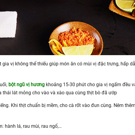
t gia vị không thể thiếu giúp món ăn có mùi vị đặc trưng, hấp dẫ
uối,
bột ngũ vị hương
khoảng 15-30 phút cho gia vị ngấm đều vào
 thái lát mỏng cho vào và xào qua cùng thịt bò đã ướp
 tiếng. Khi thịt chuẩn bị mềm, cho cà rốt vào đun cùng. Nêm t
 hành lá, rau mùi, rau ngổ,…