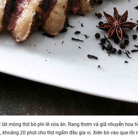
i lát mỏng thịt bò phi lê vừa ăn. Rang thơm và giã nhuyễn hoa hồ
a, khoảng 20 phút cho thịt ngấm đều gia vị. Xiên bò vào que rồ