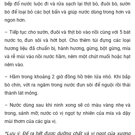
bếp đổ nước luộc đi và rửa sạch lại thịt bò, đuôi bò, sườn
bò để loại bỏ các bọt bẩn và giúp nước dùng trong hơn và
ngon hơn.
– Tiếp tục cho sườn, đuôi và thịt bò vào nồi cùng với 5 bát
nước to, đun sôi và hớt bọt. Cho thêm túi đựng các loại
hương liệu đã chuẩn bị, hành hương, gừng, bột gừng, mía
và rễ mùi vào nồi nước hầm, nêm một chút muối hoặc hạt
nêm vào.
– Hầm trong khoảng 2 giờ đồng hồ trên lửa nhỏ. Khi bắp
bò chín, vớt ra ngâm trong nước đun sôi để nguội rồi thái
thành lát mỏng.
– Nước dùng sau khi ninh xong sẽ có màu vàng nhẹ và
trong, sánh mỡ; nước có vị ngọt tự nhiên của mía và dậy
mùi thơm của các gia vị.
*Lưu ý: Để ra hết được dưỡng chất và vị ngọt của xương