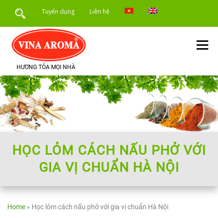
Skip
Tuyển dụng
Liên hệ
to
content
Menu
HƯƠNG TỎA MỌI NHÀ
TRANG CHỦ
GIỚI THIỆU
SẢN PHẨM
DỊCH VỤ
ỨNG DỤNG SẢN PHẨM
TIN TỨC
HỌC LỎM CÁCH NẤU PHỞ VỚI
GIA VỊ CHUẨN HÀ NỘI
Home
»
Học lỏm cách nấu phở với gia vị chuẩn Hà Nội