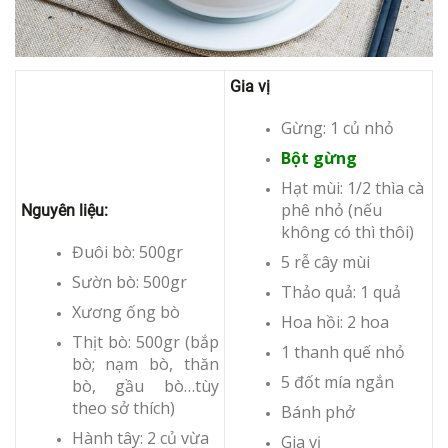
Gia vị
Gừng: 1 củ nhỏ
Bột gừng
Hạt mùi: 1/2 thìa cà
phê nhỏ (nếu
Nguyên liệu:
không có thì thôi)
Đuôi bò: 500gr
5 rễ cây mùi
Sườn bò: 500gr
Thảo quả: 1 quả
Xương ống bò
Hoa hồi: 2 hoa
Thịt bò: 500gr (bắp
1 thanh quế nhỏ
bò; nạm bò, thăn
5 đốt mía ngắn
bò, gầu bò…tùy
theo sở thích)
Bánh phở
Hành tây: 2 củ vừa
Gia vị