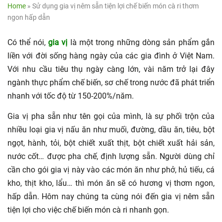
Home
»
Sử dụng gia vị nêm sẵn tiện lợi chế biến món cà ri thơm
ngon hấp dẫn
Có thể nói,
gia vị
là một trong những dòng sản phẩm gắn
liền với đời sống hàng ngày của các gia đình ở Việt Nam.
Với nhu cầu tiêu thụ ngày càng lớn, vài năm trở lại đây
ngành thực phẩm chế biến, sơ chế trong nước đã phát triển
nhanh với tốc độ từ 150-200%/năm.
Gia vị pha sẵn như tên gọi của mình, là sự phối trộn của
nhiều loại gia vị nấu ăn như muối, đường, dầu ăn, tiêu, bột
ngọt, hành, tỏi, bột chiết xuất thịt, bột chiết xuất hải sản,
nước cốt… được pha chế, định lượng sẵn. Người dùng chỉ
cần cho gói gia vị này vào các món ăn như phở, hủ tiếu, cá
kho, thịt kho, lẩu… thì món ăn sẽ có hương vị thơm ngon,
hấp dẫn. Hôm nay chúng ta cùng nói đến gia vị nêm sẵn
tiện lợi cho việc chế biến món cà ri nhanh gọn.