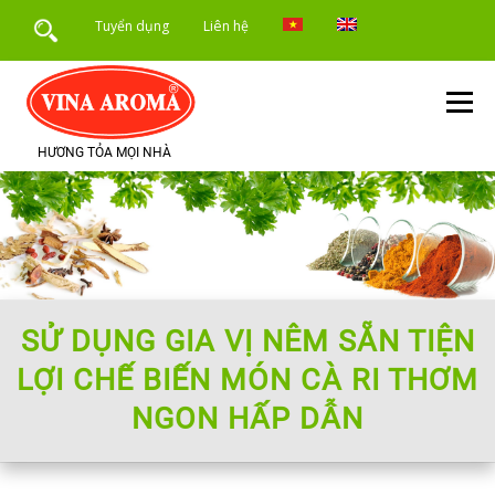
Skip
Tuyển dụng
Liên hệ
to
content
Menu
HƯƠNG TỎA MỌI NHÀ
TRANG CHỦ
GIỚI THIỆU
SẢN PHẨM
DỊCH VỤ
ỨNG DỤNG SẢN PHẨM
TIN TỨC
SỬ DỤNG GIA VỊ NÊM SẴN TIỆN
LỢI CHẾ BIẾN MÓN CÀ RI THƠM
NGON HẤP DẪN