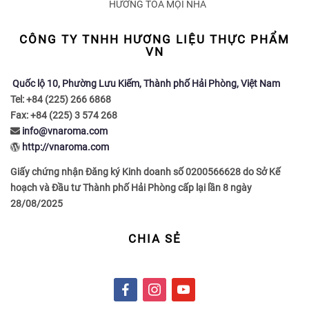
HƯƠNG TỎA MỌI NHÀ
CÔNG TY TNHH HƯƠNG LIỆU THỰC PHẨM
VN
Quốc lộ 10, Phường Lưu Kiếm, Thành phố Hải Phòng, Việt Nam
Tel: +84 (225) 266 6868
Fax: +84 (225) 3 574 268
info@vnaroma.com
http://vnaroma.com
Giấy chứng nhận Đăng ký Kinh doanh số 0200566628 do Sở Kế
hoạch và Đầu tư Thành phố Hải Phòng cấp lại lần 8 ngày
28/08/2025
CHIA SẺ
f
i
y
a
n
o