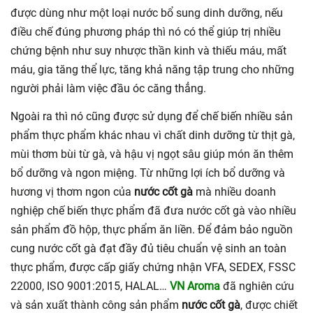
được dùng như một loại nước bổ sung dinh dưỡng, nếu
điều chế đúng phương pháp thì nó có thể giúp trị nhiều
chứng bệnh như suy nhược thần kinh và thiếu máu, mất
máu, gia tăng thể lực, tăng khả năng tập trung cho những
người phải làm việc đầu óc căng thẳng.
Ngoài ra thì nó cũng được sử dụng để chế biến nhiều sản
phẩm thực phẩm khác nhau vì chất dinh dưỡng từ thịt gà,
mùi thơm bùi từ gà, và hậu vị ngọt sâu giúp món ăn thêm
bổ dưỡng và ngon miệng. Từ những lợi ích bổ dưỡng và
hương vị thơm ngon của
nước cốt gà
mà nhiều doanh
nghiệp chế biến thực phẩm đã đưa nước cốt gà vào nhiều
sản phẩm đồ hộp, thực phẩm ăn liền. Để đảm bảo nguồn
cung nước cốt gà đạt đầy đủ tiêu chuẩn vệ sinh an toàn
thực phẩm,
được cấp giấy chứng nhận VFA, SEDEX, FSSC
22000, ISO 9001:2015, HALAL…
VN Aroma
đã nghiên cứu
và sản xuất thành công sản phẩm
nước cốt gà
, được chiết