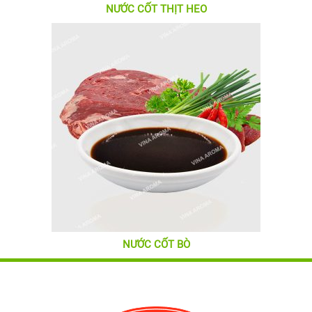
NƯỚC CỐT THỊT HEO
NƯỚC CỐT BÒ