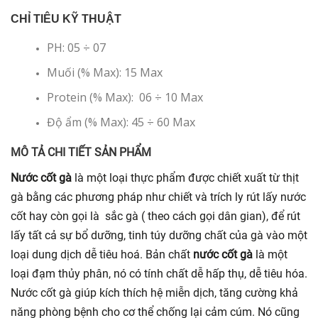
CHỈ TIÊU KỸ THUẬT
PH: 05 ÷ 07
Muối (% Max): 15 Max
Protein (% Max): 06 ÷ 10 Max
Độ ẩm (% Max): 45 ÷ 60 Max
MÔ TẢ CHI TIẾT SẢN PHẨM
Nước cốt gà
là một loại thực phẩm được chiết xuất từ thịt
gà bằng các phương pháp như chiết và trích ly rút lấy nước
cốt hay còn gọi là sắc gà ( theo cách gọi dân gian), để rút
lấy tất cả sự bổ dưỡng, tinh túy dưỡng chất của gà vào một
loại dung dịch dễ tiêu hoá. Bản chất
nước cốt gà
là một
loại đạm thủy phân, nó có tính chất dễ hấp thụ, dễ tiêu hóa.
Nước cốt gà giúp kích thích hệ miễn dịch, tăng cường khả
năng phòng bệnh cho cơ thể chống lại cảm cúm. Nó cũng