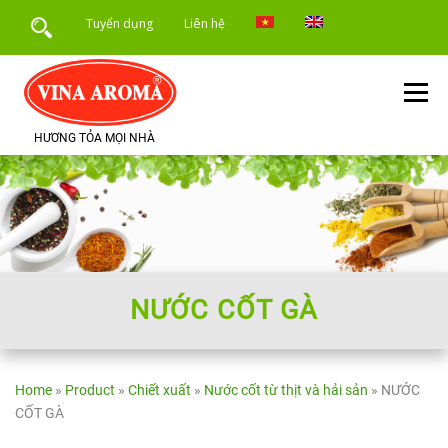
Skip
Tuyển dụng
Liên hệ
to
content
Menu
HƯƠNG TỎA MỌI NHÀ
TRANG CHỦ
GIỚI THIỆU
SẢN PHẨM
DỊCH VỤ
ỨNG DỤNG SẢN PHẨM
TIN TỨC
NƯỚC CỐT GÀ
Home
»
Product
»
Chiết xuất
»
Nước cốt từ thịt và hải sản
»
NƯỚC
CỐT GÀ