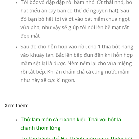
Tỏi bóc vỏ đập dập rồi băm nhỏ. Ớt thái nhỏ, bỏ
hạt (nếu ăn cay bạn có thể để nguyên hạt). Sau
đó bạn bỏ hết tỏi và ớt vào bát mắm chua ngọt
vừa pha, như vậy sẽ giúp tỏi nổi lên bề mặt rất
đẹp mắt.
Sau đó cho hỗn hợp vào nồi, cho 1 thìa bột năng
vào khuấy tan. Bắc lên bếp đun đến khi hỗn hợp
mắm sệt lại là được. Nêm nếm lại cho vừa miệng
rồi tắt bếp. Khi ăn chấm chả cá cùng nước mắm
như này sẽ cực kì ngon.
Xem thêm:
Thử làm món cà ri xanh kiểu Thái với bột lá
chanh thơm lừng
Tự làm bánh chả Hà Thành giòn ngon thơm bùi