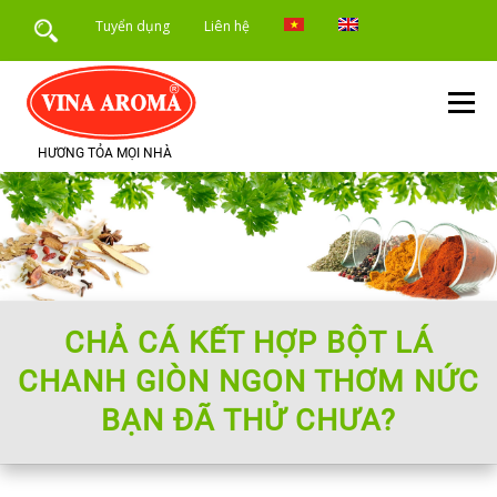
Skip
Tuyển dụng
Liên hệ
to
content
Menu
HƯƠNG TỎA MỌI NHÀ
TRANG CHỦ
GIỚI THIỆU
SẢN PHẨM
DỊCH VỤ
ỨNG DỤNG SẢN PHẨM
TIN TỨC
CHẢ CÁ KẾT HỢP BỘT LÁ
CHANH GIÒN NGON THƠM NỨC
BẠN ĐÃ THỬ CHƯA?