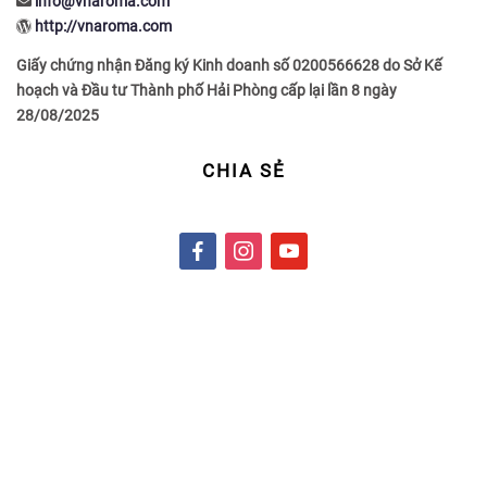
info@vnaroma.com
http://vnaroma.com
Giấy chứng nhận Đăng ký Kinh doanh số 0200566628 do Sở Kế
hoạch và Đầu tư Thành phố Hải Phòng cấp lại lần 8 ngày
28/08/2025
CHIA SẺ
f
i
y
a
n
o
c
s
u
e
t
t
b
a
u
o
g
b
o
r
e
k
a
m