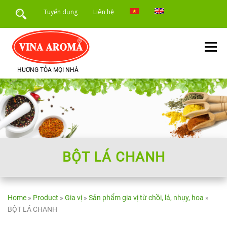
Skip
Tuyển dụng
Liên hệ
to
content
Menu
HƯƠNG TỎA MỌI NHÀ
TRANG CHỦ
GIỚI THIỆU
SẢN PHẨM
DỊCH VỤ
ỨNG DỤNG SẢN PHẨM
TIN TỨC
BỘT LÁ CHANH
Home
»
Product
»
Gia vị
»
Sản phẩm gia vị từ chồi, lá, nhụy, hoa
»
BỘT LÁ CHANH