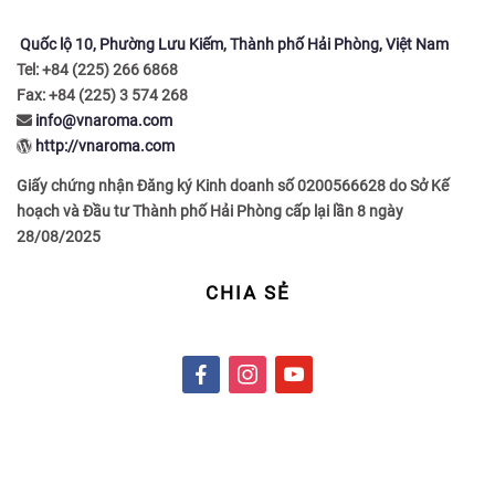
Quốc lộ 10, Phường Lưu Kiếm, Thành phố Hải Phòng, Việt Nam
Tel: +84 (225) 266 6868
Fax: +84 (225) 3 574 268
info@vnaroma.com
http://vnaroma.com
Giấy chứng nhận Đăng ký Kinh doanh số 0200566628 do Sở Kế
hoạch và Đầu tư Thành phố Hải Phòng cấp lại lần 8 ngày
28/08/2025
CHIA SẺ
f
i
y
a
n
o
c
s
u
e
t
t
b
a
u
o
g
b