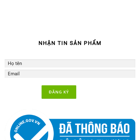
o
r
e
k
a
m
NHẬN TIN SẢN PHẨM