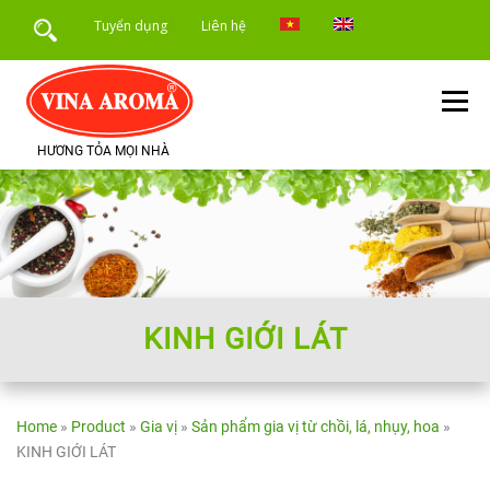
Skip
Tuyển dụng
Liên hệ
to
content
Menu
HƯƠNG TỎA MỌI NHÀ
TRANG CHỦ
GIỚI THIỆU
SẢN PHẨM
DỊCH VỤ
ỨNG DỤNG SẢN PHẨM
TIN TỨC
KINH GIỚI LÁT
Home
»
Product
»
Gia vị
»
Sản phẩm gia vị từ chồi, lá, nhụy, hoa
»
KINH GIỚI LÁT