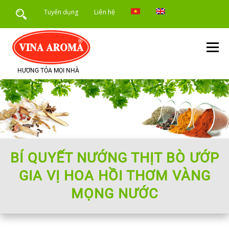
Skip
Tuyển dụng
Liên hệ
to
content
Menu
HƯƠNG TỎA MỌI NHÀ
TRANG CHỦ
GIỚI THIỆU
SẢN PHẨM
DỊCH VỤ
ỨNG DỤNG SẢN PHẨM
TIN TỨC
BÍ QUYẾT NƯỚNG THỊT BÒ ƯỚP
GIA VỊ HOA HỒI THƠM VÀNG
MỌNG NƯỚC