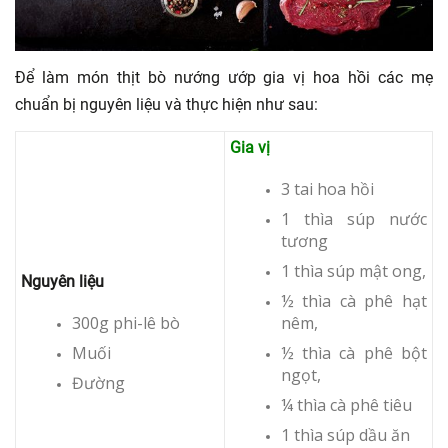
Để làm món thịt bò nướng ướp gia vị hoa hồi các mẹ
chuẩn bị nguyên liệu và thực hiện như sau:
Gia vị
3 tai hoa hồi
1 thìa súp nước
tương
1 thìa súp mật ong,
Nguyên liệu
½ thìa cà phê hạt
300g phi-lê bò
nêm,
Muối
½ thìa cà phê bột
ngọt,
Đường
¼ thìa cà phê tiêu
1 thìa súp dầu ăn