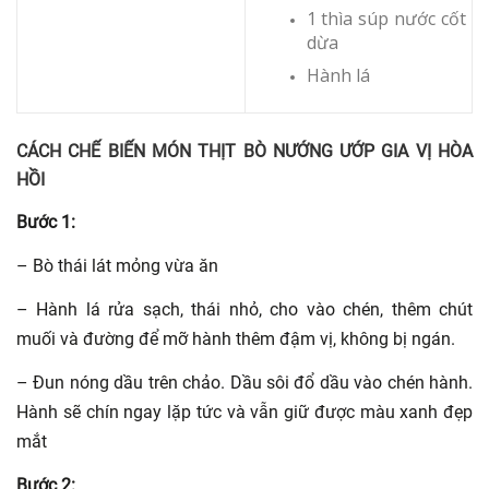
1 thìa súp nước cốt
dừa
Hành lá
CÁCH CHẾ BIẾN MÓN THỊT BÒ NƯỚNG ƯỚP GIA VỊ HÒA
HỒI
Bước 1:
– Bò thái lát mỏng vừa ăn
– Hành lá rửa sạch, thái nhỏ, cho vào chén, thêm chút
muối và đường để mỡ hành thêm đậm vị, không bị ngán.
– Đun nóng dầu trên chảo. Dầu sôi đổ dầu vào chén hành.
Hành sẽ chín ngay lặp tức và vẫn giữ được màu xanh đẹp
mắt
Bước 2: