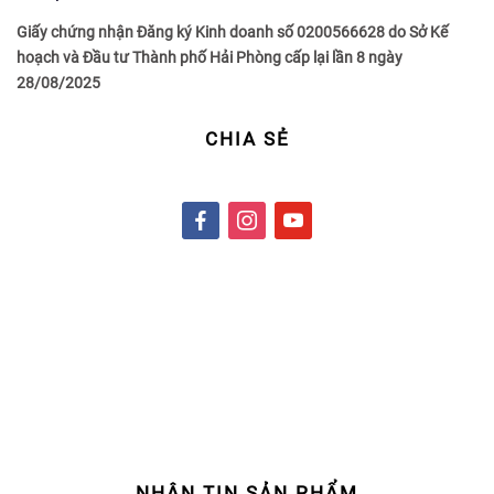
Giấy chứng nhận Đăng ký Kinh doanh số 0200566628 do Sở Kế
hoạch và Đầu tư Thành phố Hải Phòng cấp lại lần 8 ngày
28/08/2025
CHIA SẺ
f
i
y
a
n
o
c
s
u
e
t
t
b
a
u
o
g
b
o
r
e
k
a
m
NHẬN TIN SẢN PHẨM