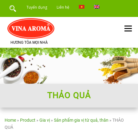
Skip
Tuyển dụng
Liên hệ
to
content
Menu
HƯƠNG TỎA MỌI NHÀ
TRANG CHỦ
GIỚI THIỆU
SẢN PHẨM
DỊCH VỤ
ỨNG DỤNG SẢN PHẨM
TIN TỨC
THẢO QUẢ
Home
»
Product
»
Gia vị
»
Sản phẩm gia vị từ quả, thân
»
THẢO
QUẢ