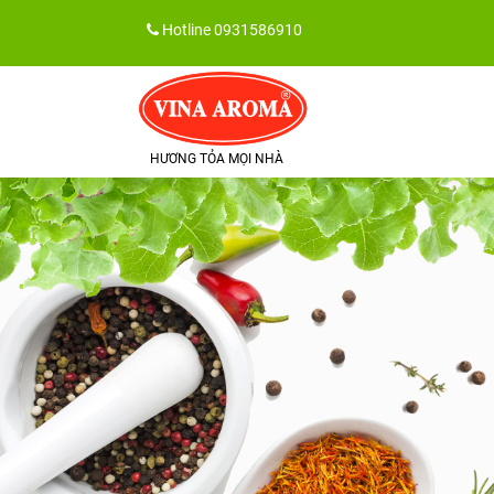
Skip
Hotline
0931586910
to
content
HƯƠNG TỎA MỌI NHÀ