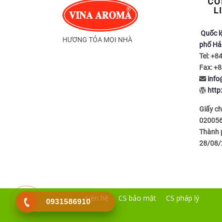
CÔ
L
Quốc l
HƯƠNG TỎA MỌI NHÀ
phố Hả
Tel: +8
Fax: +8
inf
http
Giấy c
020056
Thành p
28/08/
Liên hệ
CS bảo mật
CS pháp lý
0931586910