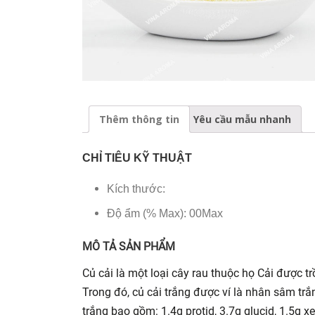
Thêm thông tin
Yêu cầu mẫu nhanh
CHỈ TIÊU KỸ THUẬT
Kích thước:
Độ ẩm (% Max): 00Max
MÔ TẢ SẢN PHẨM
Củ cải là một loại cây rau thuộc họ Cải được trồ
Trong đó, củ cải trắng được ví là nhân sâm tr
trắng bao gồm: 1.4g protid, 3.7g glucid, 1.5g 