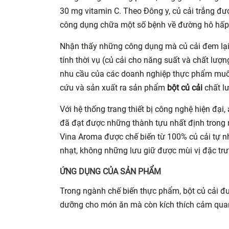
30 mg vitamin C. Theo Đông y, củ cải trắng được
công dụng chữa một số bệnh về đường hô hấp, t
Nhận thấy những công dụng mà củ cải đem lại,
tính thời vụ (củ cải cho năng suất và chất l
nhu cầu của các doanh nghiệp thực phẩm muố
cứu và sản xuất ra sản phẩm
bột củ cải
chất l
Với hệ thống trang thiết bị công nghệ hiện đạ
đã đạt được những thành tựu nhất định trong
Vina Aroma được chế biến từ 100% củ cải tự n
nhạt, không những lưu giữ được mùi vị đặc t
ỨNG DỤNG CỦA SẢN PHẨM
Trong ngành chế biến thực phẩm, bột củ cải đư
dưỡng cho món ăn mà còn kích thích cảm quan