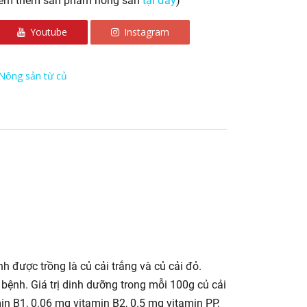
Xem thêm sản phẩm nông sản
tại đây
)
Youtube
Instagram
Nông sản từ củ
ính được trồng là củ cải trắng và củ cải đỏ.
bệnh. Giá trị dinh dưỡng trong mỗi 100g củ cải
min B1, 0.06 mg vitamin B2, 0.5 mg vitamin PP,