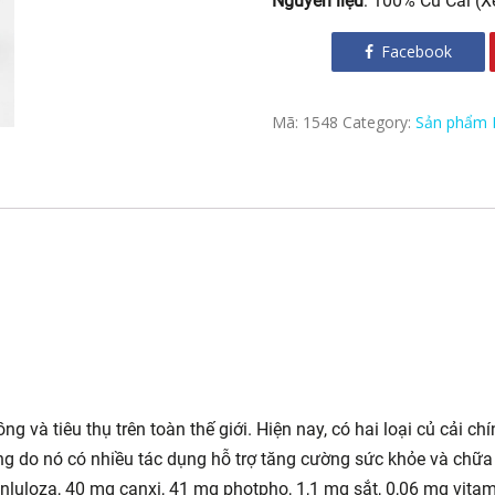
Nguyên liệu
: 100% Củ Cải (
Facebook
Mã:
1548
Category:
Sản phẩm 
ng và tiêu thụ trên toàn thế giới. Hiện nay, có hai loại củ cải ch
ắng do nó có nhiều tác dụng hỗ trợ tăng cường sức khỏe và chữa 
xenluloza, 40 mg canxi, 41 mg photpho, 1,1 mg sắt, 0,06 mg vita