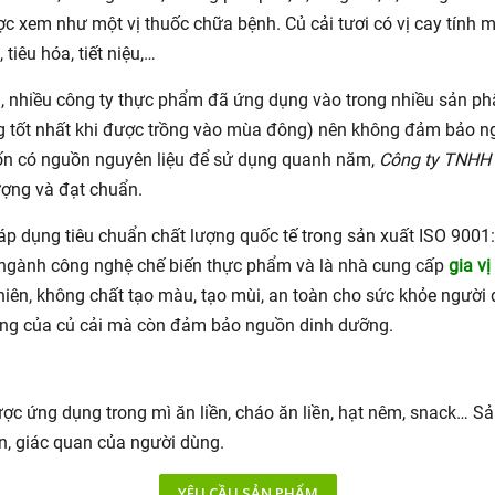
 xem như một vị thuốc chữa bệnh. Củ cải tươi có vị cay tính mát
iêu hóa, tiết niệu,…
 nhiều công ty thực phẩm đã ứng dụng vào trong nhiều sản ph
ượng tốt nhất khi được trồng vào mùa đông) nên không đảm bảo
n có nguồn nguyên liệu để sử dụng quanh năm,
Công ty TNHH
ượng và đạt chuẩn.
i, áp dụng tiêu chuẩn chất lượng quốc tế trong sản xuất ISO 9
 ngành công nghệ chế biến thực phẩm và là nhà cung cấp
gia vị
hiên, không chất tạo màu, tạo mùi, an toàn cho sức khỏe ngườ
rưng của củ cải mà còn đảm bảo nguồn dinh dưỡng.
ợc ứng dụng trong mì ăn liền, cháo ăn liền, hạt nêm, snack… S
, giác quan của người dùng.
YÊU CẦU SẢN PHẨM