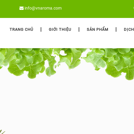
info@vnaroma.com
TRANG CHỦ
GIỚI THIỆU
SẢN PHẨM
DỊCH