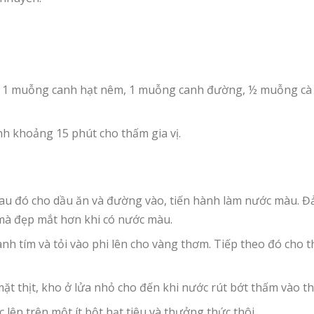
với 1 muỗng canh hạt nêm, 1 muỗng canh đường, ½ muỗng cà
ỉnh khoảng 15 phút cho thấm gia vị.
 sau đó cho dầu ăn và đường vào, tiến hành làm nước màu. 
 mà đẹp mắt hơn khi có nước màu.
nh tím và tỏi vào phi lên cho vàng thơm. Tiếp theo đó cho thị
t thịt, kho ở lửa nhỏ cho đến khi nước rút bớt thấm vào thịt 
c lên trên một ít bột hạt tiêu và thưởng thức thôi.