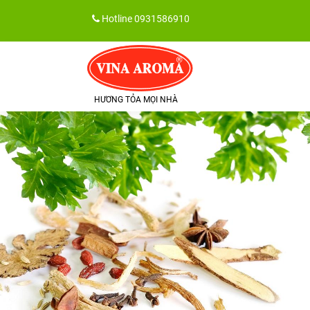
Skip
Hotline
0931586910
to
content
HƯƠNG TỎA MỌI NHÀ