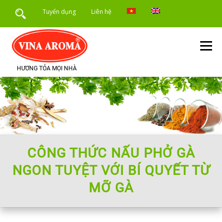
Skip
Tuyển dụng
Liên hệ
to
content
Menu
HƯƠNG TỎA MỌI NHÀ
TRANG CHỦ
GIỚI THIỆU
SẢN PHẨM
DỊCH VỤ
ỨNG DỤNG SẢN PHẨM
TIN TỨC
CÔNG THỨC NẤU PHỞ GÀ
NGON TUYỆT VỚI BÍ QUYẾT TỪ
MỠ GÀ