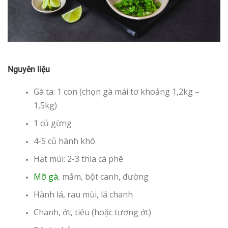
Nguyên liệu
Gà ta: 1 con (chọn gà mái tơ khoảng 1,2kg –
1,5kg)
1 củ gừng
4-5 củ hành khô
Hạt mùi: 2-3 thìa cà phê
Mỡ gà
, mắm, bột canh, đường
Hành lá, rau mùi, lá chanh
Chanh, ớt, tiêu (hoặc tương ớt)