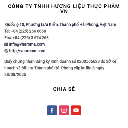
CÔNG TY TNHH HƯƠNG LIỆU THỰC PHẨM
VN
Quốc lộ 10, Phường Lưu Kiếm, Thành phố Hải Phòng, Việt Nam
Tel: +84 (225) 266 6868
Fax: +84 (225) 3 574 268
info@vnaroma.com
http://vnaroma.com
Giấy chứng nhận Đăng ký Kinh doanh số 0200566628 do Sở Kế
hoạch và Đầu tư Thành phố Hải Phòng cấp lại lần 8 ngày
28/08/2025
CHIA SẺ
f
i
y
a
n
o
c
s
u