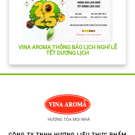
VINA AROMA THÔNG BÁO LỊCH NGHỈ LỄ
TẾT DƯƠNG LỊCH
HƯƠNG TỎA MỌI NHÀ
CÔNG TY TNHH HƯƠNG LIỆU THỰC PHẨM