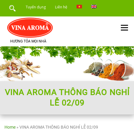
Skip
Tuyển dụng
Liên hệ
to
content
Menu
HƯƠNG TỎA MỌI NHÀ
TRANG CHỦ
GIỚI THIỆU
SẢN PHẨM
DỊCH VỤ
ỨNG DỤNG SẢN PHẨM
TIN TỨC
VINA AROMA THÔNG BÁO NGHỈ
LỄ 02/09
Home
»
VINA AROMA THÔNG BÁO NGHỈ LỄ 02/09