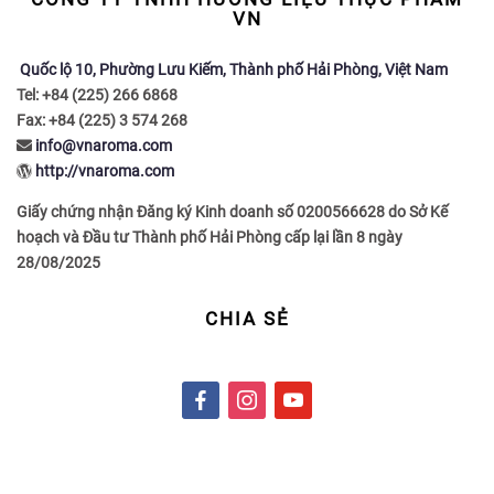
VN
Quốc lộ 10, Phường Lưu Kiếm, Thành phố Hải Phòng, Việt Nam
Tel: +84 (225) 266 6868
Fax: +84 (225) 3 574 268
info@vnaroma.com
http://vnaroma.com
Giấy chứng nhận Đăng ký Kinh doanh số 0200566628 do Sở Kế
hoạch và Đầu tư Thành phố Hải Phòng cấp lại lần 8 ngày
28/08/2025
CHIA SẺ
f
i
y
a
n
o
c
s
u
e
t
t