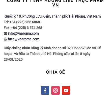
CÔNG TY TNHH HƯƠNG LIỆU THỰC PHẨM
VN
Quốc lộ 10, Phường Lưu Kiếm, Thành phố Hải Phòng, Việt Nam
Tel: +84 (225) 266 6868
Fax: +84 (225) 3 574 268
info@vnaroma.com
http://vnaroma.com
Giấy chứng nhận Đăng ký Kinh doanh số 0200566628 do Sở Kế
hoạch và Đầu tư Thành phố Hải Phòng cấp lại lần 8 ngày
28/08/2025
CHIA SẺ
f
i
y
a
n
o
c
s
u
e
t
t