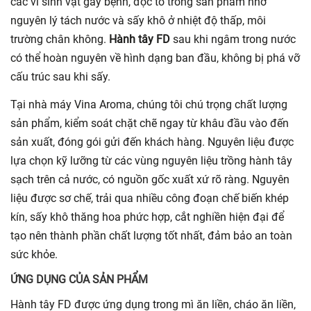
các vi sinh vật gây bệnh, độc tố trong sản phẩm nhờ
nguyên lý tách nước và sấy khô ở nhiệt độ thấp, môi
trường chân không.
Hành tây FD
sau khi ngâm trong nước
có thể hoàn nguyên về hình dạng ban đầu, không bị phá vỡ
cấu trúc sau khi sấy.
Tại nhà máy Vina Aroma, chúng tôi chú trọng chất lượng
sản phẩm, kiểm soát chặt chẽ ngay từ khâu đầu vào đến
sản xuất, đóng gói gửi đến khách hàng. Nguyên liệu được
lựa chọn kỹ lưỡng từ các vùng nguyên liệu trồng hành tây
sạch trên cả nước, có nguồn gốc xuất xứ rõ ràng. Nguyên
liệu được sơ chế, trải qua nhiều công đoạn chế biến khép
kín, sấy khô thăng hoa phức hợp, cắt nghiền hiện đại để
tạo nên thành phần chất lượng tốt nhất, đảm bảo an toàn
sức khỏe.
ỨNG DỤNG CỦA SẢN PHẨM
Hành tây FD được ứng dụng trong mì ăn liền, cháo ăn liền,