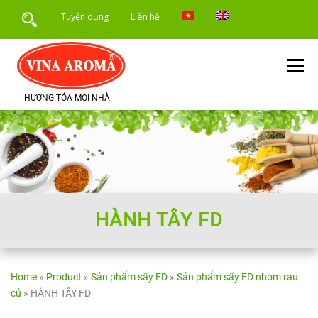
Skip
Tuyển dụng
Liên hệ
to
content
Menu
HƯƠNG TỎA MỌI NHÀ
TRANG CHỦ
GIỚI THIỆU
SẢN PHẨM
DỊCH VỤ
ỨNG DỤNG SẢN PHẨM
TIN TỨC
HÀNH TÂY FD
Home
»
Product
»
Sản phẩm sấy FD
»
Sản phẩm sấy FD nhóm rau
củ
»
HÀNH TÂY FD