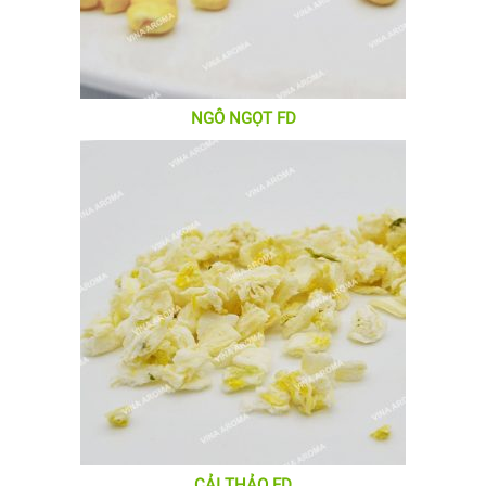
NGÔ NGỌT FD
CẢI THẢO FD