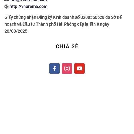
http://vnaroma.com
Giấy chứng nhận Đăng ký Kinh doanh số 0200566628 do Sở Kế
hoạch và Đầu tư Thành phố Hải Phòng cấp lại lần 8 ngày
28/08/2025
CHIA SẺ
f
i
y
a
n
o
c
s
u
e
t
t
b
a
u
o
g
b
o
r
e
k
a
m