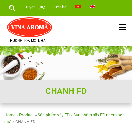
Skip
Tuyển dụng
Liên hệ
to
content
Menu
HƯƠNG TỎA MỌI NHÀ
TRANG CHỦ
GIỚI THIỆU
SẢN PHẨM
DỊCH VỤ
ỨNG DỤNG SẢN PHẨM
TIN TỨC
CHANH FD
Home
»
Product
»
Sản phẩm sấy FD
»
Sản phẩm sấy FD nhóm hoa
quả
»
CHANH FD