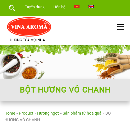
Skip
Tuyển dụng
Liên hệ
to
content
Menu
HƯƠNG TỎA MỌI NHÀ
TRANG CHỦ
GIỚI THIỆU
SẢN PHẨM
DỊCH VỤ
ỨNG DỤNG SẢN PHẨM
TIN TỨC
BỘT HƯƠNG VỎ CHANH
Home
»
Product
»
Hương ngọt
»
Sản phẩm từ hoa quả
»
BỘT
HƯƠNG VỎ CHANH