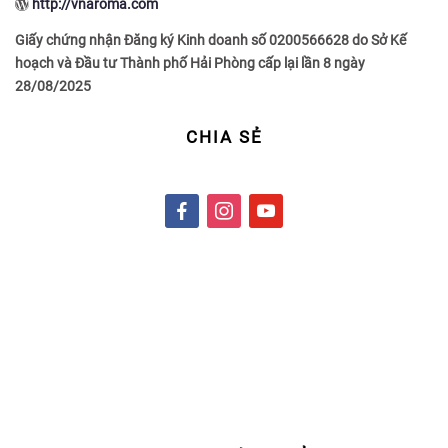
http://vnaroma.com
Giấy chứng nhận Đăng ký Kinh doanh số 0200566628 do Sở Kế
hoạch và Đầu tư Thành phố Hải Phòng cấp lại lần 8 ngày
28/08/2025
CHIA SẺ
f
i
y
a
n
o
c
s
u
e
t
t
b
a
u
o
g
b
o
r
e
k
a
m