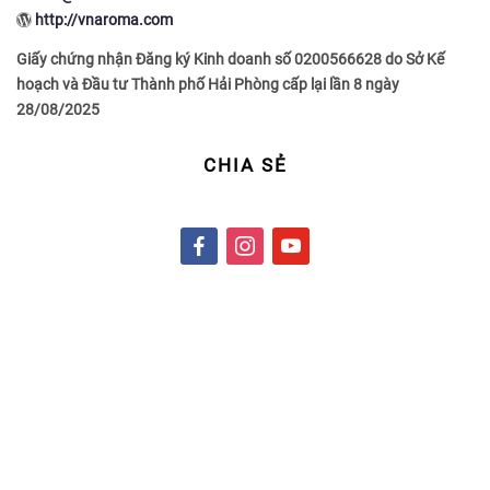
http://vnaroma.com
Giấy chứng nhận Đăng ký Kinh doanh số 0200566628 do Sở Kế
hoạch và Đầu tư Thành phố Hải Phòng cấp lại lần 8 ngày
28/08/2025
CHIA SẺ
f
i
y
a
n
o
c
s
u
e
t
t
b
a
u
o
g
b
o
r
e
k
a
m