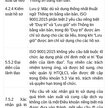
soát tài liệu
Thông tin bằng văn bản.
4.2.4 Kiểm
Lưu ý: Mặc dù sử dụng thống nhất thuật
soát hồ sơ
ngữ Thông tin bằng văn bản, ISO
9001:2015 phân biệt 2 yêu cầu riêng biệt
về “Duy trì” và “Lưu giữ” với Thông tin
bằng văn bản, trong đó “Duy trì” được ám
chỉ sử dụng cho các tài liệu, trong khi “Lưu
giữ” được ám chỉ sử dụng cho các hồ sơ.
ISO 9001:2015 không yêu cầu bắt buộc tổ
chức áp dụng phải chỉ định một vị trí “Đại
5.5.2 Đại
diện của lãnh đạo”. Tuy nhiên các trách
diện của
nhiệm tương ứng, và được bổ sung, cho
lãnh đạo
việc quản lý HTQLCL vẫn được đề cập
trong Điều khoản 5.3 Vai trò, trách nhiệm
và quyền hạn trong tổ chức.
Yêu cầu về xác nhận giá trị sử dụng của
quá trình sản xuất và cung cấp dịch vụ
7.5.2 Xác
không còn là một Điều khoản riêng biệt mà
nhận giá trị
được đưa vào thành một yêu cầu (f) của