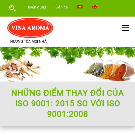
Skip
Tuyển dụng
Liên hệ
to
content
Menu
HƯƠNG TỎA MỌI NHÀ
TRANG CHỦ
GIỚI THIỆU
SẢN PHẨM
DỊCH VỤ
ỨNG DỤNG SẢN PHẨM
TIN TỨC
NHỮNG ĐIỂM THAY ĐỔI CỦA
ISO 9001: 2015 SO VỚI ISO
9001:2008