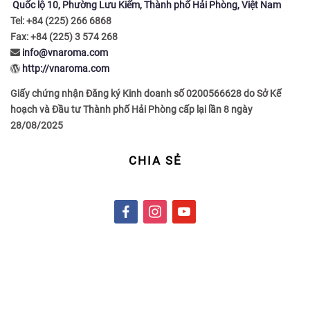
Quốc lộ 10, Phường Lưu Kiếm, Thành phố Hải Phòng, Việt Nam
Tel: +84 (225) 266 6868
Fax: +84 (225) 3 574 268
info@vnaroma.com
http://vnaroma.com
Giấy chứng nhận Đăng ký Kinh doanh số 0200566628 do Sở Kế
hoạch và Đầu tư Thành phố Hải Phòng cấp lại lần 8 ngày
28/08/2025
CHIA SẺ
f
i
y
a
n
o
c
s
u
e
t
t
b
a
u
o
g
b
o
r
e