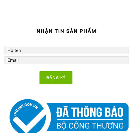
k
a
m
NHẬN TIN SẢN PHẨM