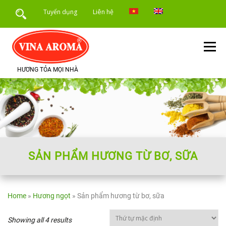
Skip
Tuyển dụng
Liên hệ
to
content
Menu
HƯƠNG TỎA MỌI NHÀ
TRANG CHỦ
GIỚI THIỆU
SẢN PHẨM
DỊCH VỤ
ỨNG DỤNG SẢN PHẨM
TIN TỨC
SẢN PHẨM HƯƠNG TỪ BƠ, SỮA
Home
»
Hương ngọt
»
Sản phẩm hương từ bơ, sữa
Showing all 4 results