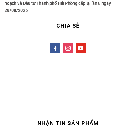
hoạch và Đầu tư Thành phố Hải Phòng cấp lại lần 8 ngày
28/08/2025
CHIA SẺ
f
i
y
a
n
o
c
s
u
e
t
t
b
a
u
o
g
b
o
r
e
k
a
m
NHẬN TIN SẢN PHẨM