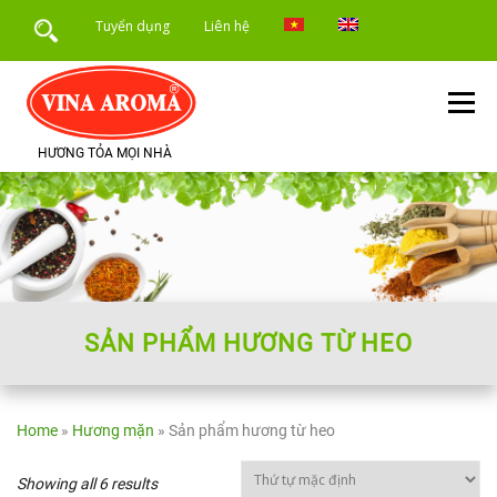
Skip
Tuyển dụng
Liên hệ
to
content
Menu
HƯƠNG TỎA MỌI NHÀ
TRANG CHỦ
GIỚI THIỆU
SẢN PHẨM
DỊCH VỤ
ỨNG DỤNG SẢN PHẨM
TIN TỨC
SẢN PHẨM HƯƠNG TỪ HEO
Home
»
Hương mặn
»
Sản phẩm hương từ heo
Showing all 6 results