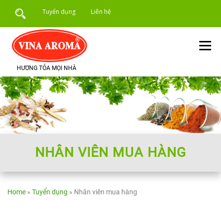
Skip
Tuyển dụng
Liên hệ
to
content
Menu
HƯƠNG TỎA MỌI NHÀ
TRANG CHỦ
GIỚI THIỆU
SẢN PHẨM
DỊCH VỤ
ỨNG DỤNG SẢN PHẨM
TIN TỨC
NHÂN VIÊN MUA HÀNG
Home
»
Tuyển dụng
»
Nhân viên mua hàng