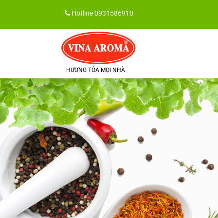
Skip
Hotline
0931586910
to
content
HƯƠNG TỎA MỌI NHÀ