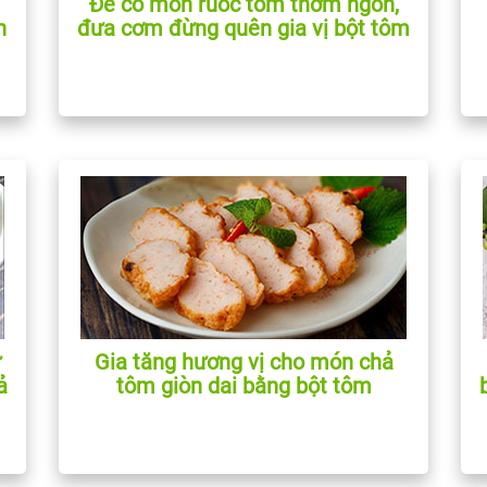
Để có món ruốc tôm thơm ngon,
n
đưa cơm đừng quên gia vị bột tôm
ừ
Gia tăng hương vị cho món chả
ả
tôm giòn dai bằng bột tôm