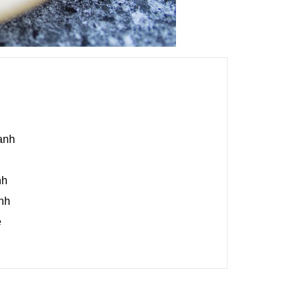
anh
nh
nh
e