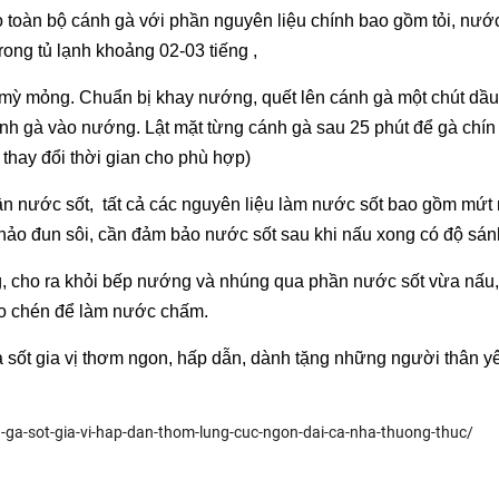
toàn bộ cánh gà với phần nguyên liệu chính bao gồm tỏi, nước 
trong tủ lạnh khoảng 02-03 tiếng ,
mỳ mỏng. Chuẩn bị khay nướng, quết lên cánh gà một chút dầu o
cánh gà vào nướng. Lật mặt từng cánh gà sau 25 phút để gà chín
 thay đổi thời gian cho phù hợp)
ần nước sốt, tất cả các nguyên liệu làm nước sốt bao gồm mứt
chảo đun sôi, cần đảm bảo nước sốt sau khi nấu xong có độ sánh
 cho ra khỏi bếp nướng và nhúng qua phần nước sốt vừa nấu, b
vào chén để làm nước chấm.
sốt gia vị thơm ngon, hấp dẫn, dành tặng những người thân yêu
a-sot-gia-vi-hap-dan-thom-lung-cuc-ngon-dai-ca-nha-thuong-thuc/