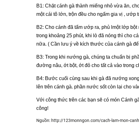
B1: Chặt cánh gà thành miếng nhỏ vừa ăn, cho 
một cái tô lớn, trộn đều cho ngấm gia vị , ướp 
B2: Cho cánh đã tẩm ướp ra, phủ lmột lớp bột 
trong khoảng 25 phút, khi lò đã nóng thì cho 
nữa. ( Cần lưu ý về kích thước của cánh gà để
B3: Trong khi nướng gà, chúng ta chuẩn bị ph
đường nâu, ớt bột, ớt đỏ cho tất cả vào trong 
B4: Bước cuối cùng sau khi gà đã nướng xong,
lên trên cánh gà. phần nước sốt còn lại cho 
Với công thức trên các bạn sẽ có món Cánh gà 
công!
Nguồn: http://123monngon.com/cach-lam-mon-canh-g