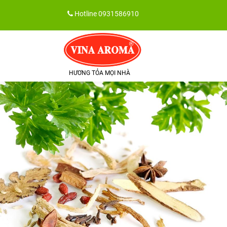
Skip
Hotline
0931586910
to
content
HƯƠNG TỎA MỌI NHÀ