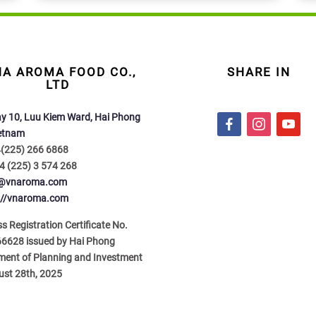
NA AROMA FOOD CO.,
SHARE IN
LTD
y 10, Luu Kiem Ward, Hai Phong
f
i
y
ietnam
a
n
o
4(225) 266 6868
c
s
u
4 (225) 3 574 268
e
t
t
o@vnaroma.com
b
a
u
://vnaroma.com
o
g
b
o
r
e
s Registration Certificate No.
k
a
6628 issued by Hai Phong
m
ment of Planning and Investment
ust 28th, 2025