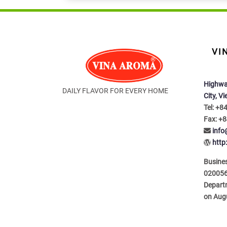
VI
Highwa
DAILY FLAVOR FOR EVERY HOME
City, V
Tel: +8
Fax: +8
inf
http
Busines
020056
Depart
on Aug