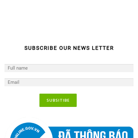
o
g
b
o
r
e
k
a
m
SUBSCRIBE OUR NEWS LETTER