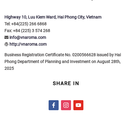
Highway 10, Luu Kiem Ward, Hai Phong City, Vietnam
Tel: +84(225) 266 6868
Fax: +84 (225) 3 574 268
info@vnaroma.com
http://vnaroma.com
Business Registration Certificate No. 0200566628 issued by Hai
Phong Department of Planning and Investment on August 28th,
2025
SHARE IN
f
i
y
a
n
o
c
s
u
e
t
t
b
a
u