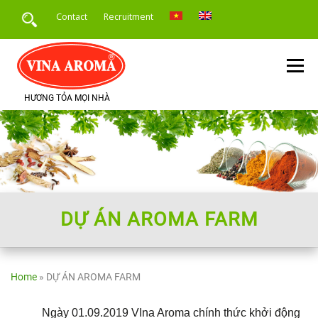
Skip
Contact
Recruitment
to
content
Menu
HƯƠNG TỎA MỌI NHÀ
HOME
INTRODUCE
PRODUCTS
SERVICE
PRODUCT APPLICATION
NEWS
DỰ ÁN AROMA FARM
Home
»
DỰ ÁN AROMA FARM
Ngày 01.09.2019 VIna Aroma chính thức khởi động