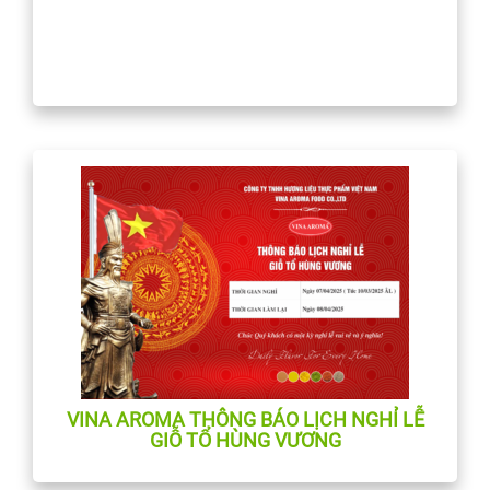
VINA AROMA THÔNG BÁO LỊCH NGHỈ LỄ
GIỖ TỔ HÙNG VƯƠNG